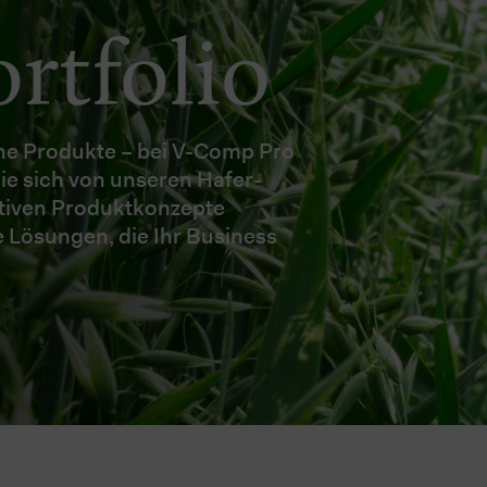
rtfolio
che Produkte – bei V-Comp Pro
Sie sich von unseren Hafer-
ativen Produktkonzepte
e Lösungen, die Ihr Business