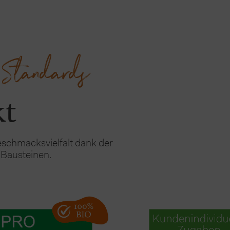
n Standards
kt
chmacksvielfalt dank der 
 Bausteinen.